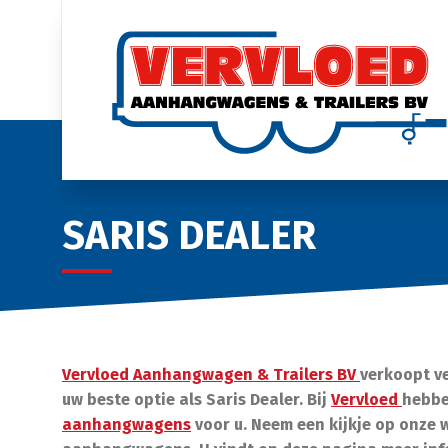
SARIS DEALER
Vervloed Aanhangwagen & Trailers BV
verkoopt v
uw beste optie als Saris Dealer. Bij
Vervloed
hebbe
aanhangwagens
voor u. Neem een kijkje op onze w