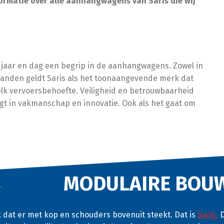
rmatie over alle aanhangwagens van Saris die wij
s jaar en dag een begrip in de aanhangwagens. Zowel in
 landen geldt Saris als het toonaangevende merk dat
 elk vervoersbehoefte. Veiligheid en betrouwbaarheid
ligt in vakmanschap en innovatie. Ook als het gaat om
MODULAIRE BOUW
k dat er met kop en schouders bovenuit steekt. Dat is
Saris.
D