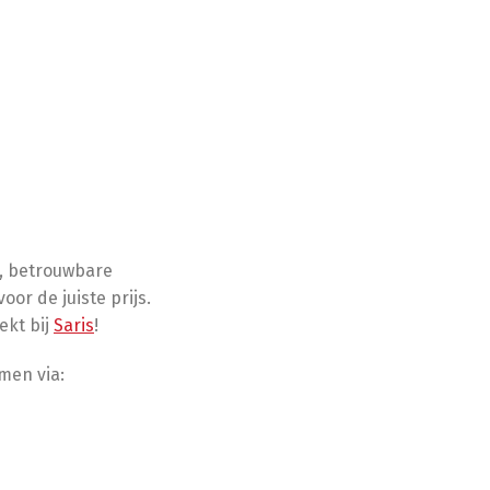
e, betrouwbare
or de juiste prijs.
ekt bij
Saris
!
men via: